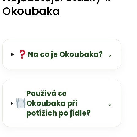
Okoubaka
Na co je Okoubaka?
⌄
Používá se
Okoubaka při
⌄
potížích po jídle?