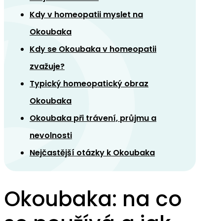
Kdy v homeopatii myslet na
Okoubaka
Kdy se Okoubaka v homeopatii
zvažuje?
Typický homeopatický obraz
Okoubaka
Okoubaka při trávení, průjmu a
nevolnosti
Nejčastější otázky k Okoubaka
Okoubaka: na co