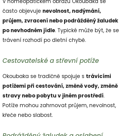
V homeopatickém obrazu Okoubaka se
často objevuje
nevolnost, nadýmání,
průjem, zvracení nebo podrážděný žaludek
po nevhodném jídle
. Typické může být, že se
trávení rozhodí po dietní chybě.
Cestovatelské a střevní potíže
Okoubaka se tradičně spojuje s
trávicími
potížemi při cestování, změně vody, změně
stravy nebo pobytu v jiném prostředí
.
Potíže mohou zahrnovat průjem, nevolnost,
křeče nebo slabost.
Podrážděný žaludek a oslabení