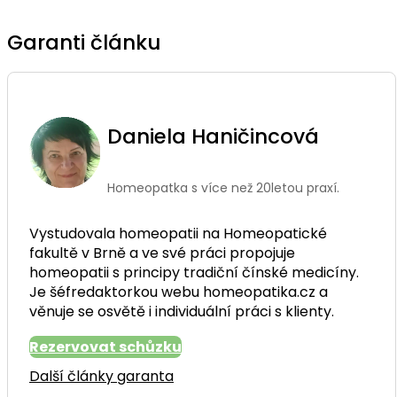
Garanti článku
Daniela Haničincová
Homeopatka s více než 20letou praxí.
Vystudovala homeopatii na Homeopatické
fakultě v Brně a ve své práci propojuje
homeopatii s principy tradiční čínské medicíny.
Je šéfredaktorkou webu homeopatika.cz a
věnuje se osvětě i individuální práci s klienty.
Rezervovat schůzku
Další články garanta