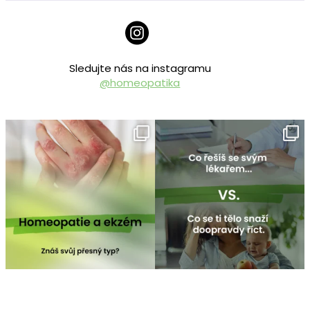
Sledujte nás na instagramu
@homeopatika
homeopatika.cz
homeopatika.cz
Čvc 25
Čvc 16