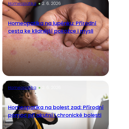
Homeopatika
2. 6. 2026
Homeopatika na lupénku: Přírodní
cesta ke klidnější pokožce i mysli
Homeopatika
2. 6. 2026
Homeopatika na bolest zad: Přírodní
pomoc při akutní i chronické bolesti