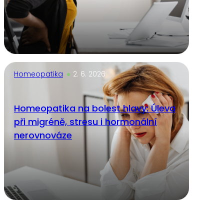
Homeopatika
2. 6. 2026
Homeopatika na bolest hlavy: Úleva
při migréně, stresu i hormonální
nerovnováze