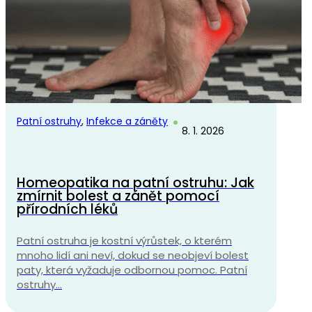
Patní ostruhy
,
Infekce a záněty
8. 1. 2026
Homeopatika na patní ostruhu: Jak
zmírnit bolest a zánět pomocí
přírodních léků
Patní ostruha je kostní výrůstek, o kterém
mnoho lidí ani neví, dokud se neobjeví bolest
paty, která vyžaduje odbornou pomoc. Patní
ostruhy…