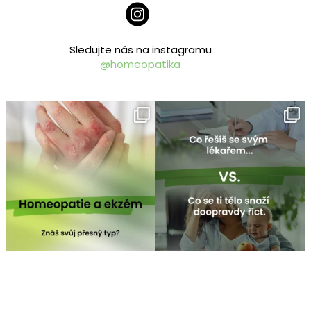
Sledujte nás na instagramu
@homeopatika
homeopatika.cz
homeopatika.cz
Čvc 25
Čvc 16