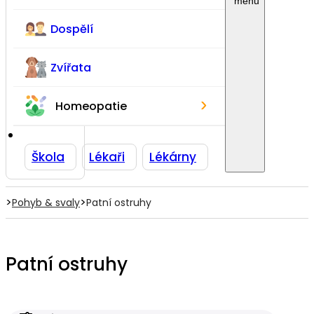
Dospělí
Zvířata
›
Homeopatie
Škola
Lékaři
Lékárny
>
>
Pohyb & svaly
Patní ostruhy
Patní ostruhy