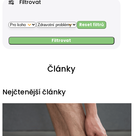
Filtrovat
Reset filtrů
Filtrovat
Články
Nejčtenější články