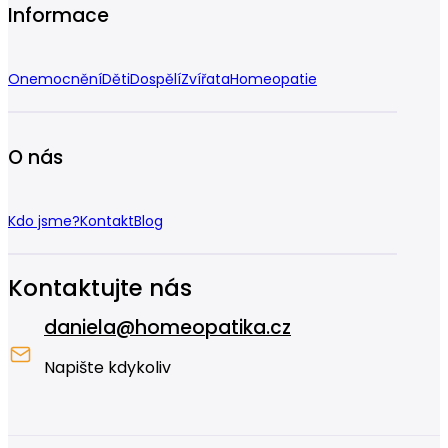
Informace
Onemocnění
Děti
Dospělí
Zvířata
Homeopatie
O nás
Kdo jsme?
Kontakt
Blog
Kontaktujte nás
daniela@homeopatika.cz
Napište kdykoliv