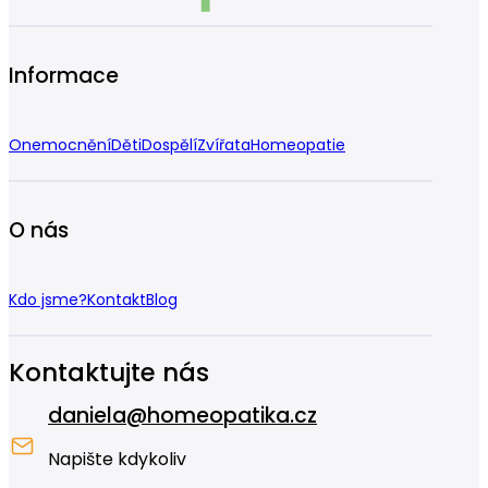
Informace
Onemocnění
Děti
Dospělí
Zvířata
Homeopatie
O nás
Kdo jsme?
Kontakt
Blog
Kontaktujte nás
daniela@homeopatika.cz
Napište kdykoliv