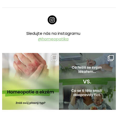
Sledujte nás na instagramu
@homeopatika
homeopatika.cz
homeopatika.cz
Čvc 25
Čvc 16