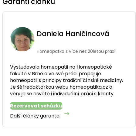
Garanti článku
Daniela Haničincová
Homeopatka s více než 20letou praxí.
Vystudovala homeopatii na Homeopatické
fakultě v Brně a ve své práci propojuje
homeopatii s principy tradiční čínské medicíny.
Je šéfredaktorkou webu homeopatika.cz a
věnuje se osvětě i individuální práci s klienty.
Rezervovat schůzku
Další články garanta