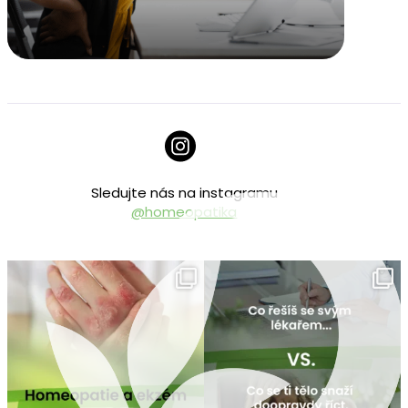
Sledujte nás na instagramu
@homeopatika
homeopatika.cz
homeopatika.cz
Čvc 25
Čvc 16