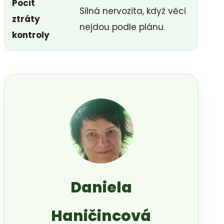
Pocit
Silná nervozita, když věci
ztráty
nejdou podle plánu.
kontroly
Daniela
Haničincová