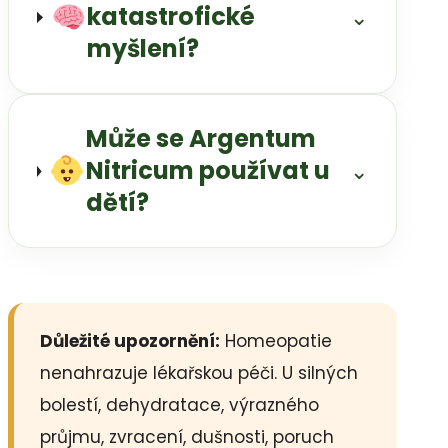
katastrofické
⌄
myšlení?
Může se Argentum
Nitricum používat u
⌄
dětí?
Důležité upozornění:
Homeopatie
nenahrazuje lékařskou péči. U silných
bolestí, dehydratace, výrazného
průjmu, zvracení, dušnosti, poruch