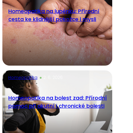
Homeopatika na lupénku: Přírodní
cesta ke klidnější pokožce i mysli
Homeopatika
2. 6. 2026
Homeopatika na bolest zad: Přírodní
pomoc při akutní i chronické bolesti