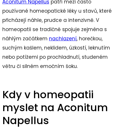
Aconitum Napellus
patří mezi často
používané homeopatické léky u stavů, které
přicházejí náhle, prudce a intenzivně. V
homeopatii se tradičně spojuje zejména s
náhlým začátkem
nachlazení
, horečkou,
suchým kašlem, neklidem, úzkostí, leknutím
nebo potížemi po prochladnutí, studeném
větru či silném emočním šoku.
Kdy v homeopatii
myslet na Aconitum
Napellus