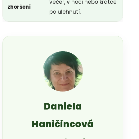
večer, v noci nebo krátce
zhoršení
po ulehnutí.
Daniela
Haničincová