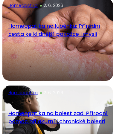
Homeopatika
2. 6. 2026
Homeopatika na lupénku: Přírodní
cesta ke klidnější pokožce i mysli
Homeopatika
2. 6. 2026
Homeopatika na bolest zad: Přírodní
pomoc při akutní i chronické bolesti