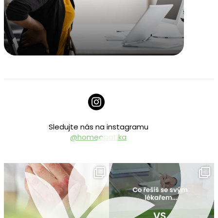
Sledujte nás na instagramu
@homeopatika
homeopatika.cz
homeopatika.cz
Čvc 25
Čvc 16