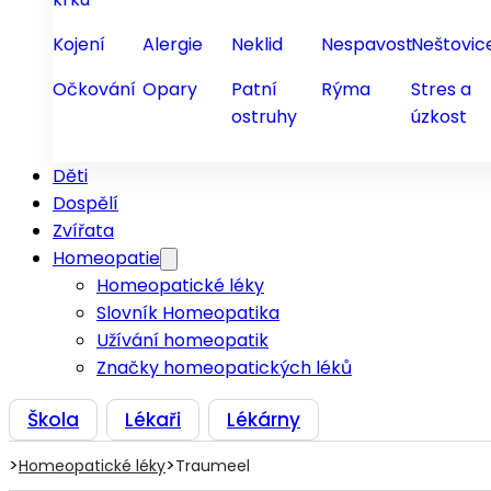
Kojení
Alergie
Neklid
Nespavost
Neštovic
Očkování
Opary
Patní
Rýma
Stres a
ostruhy
úzkost
Děti
Dospělí
Zvířata
Homeopatie
Homeopatické léky
Slovník Homeopatika
Užívání homeopatik
Značky homeopatických léků
Škola
Lékaři
Lékárny
>
>
Homeopatické léky
Traumeel