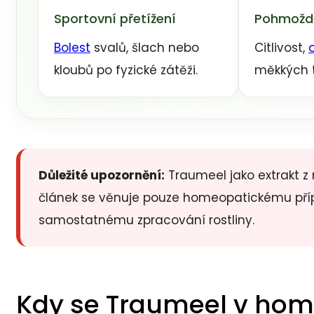
Sportovní přetížení
Pohmožd
Bolest
svalů, šlach nebo
Citlivost,
kloubů po fyzické zátěži.
měkkých t
Důležité upozornění:
Traumeel jako extrakt z
článek se věnuje pouze homeopatickému přípr
samostatnému zpracování rostliny.
Kdy se Traumeel v home