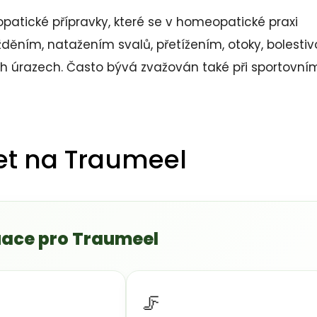
tické přípravky, které se v homeopatické praxi
ním, natažením svalů, přetížením, otoky, bolestiv
h úrazech. Často bývá zvažován také při sportovní
et na Traumeel
uace pro Traumeel
🦵