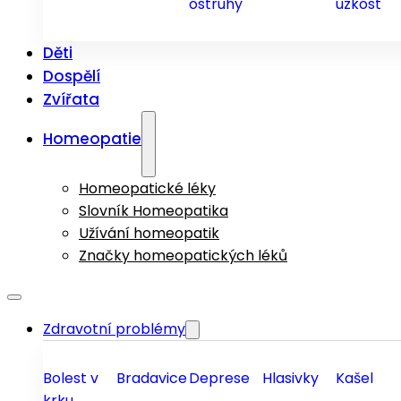
ostruhy
úzkost
Děti
Dospělí
Zvířata
Homeopatie
Homeopatické léky
Slovník Homeopatika
Užívání homeopatik
Značky homeopatických léků
Zdravotní problémy
Bolest v
Bradavice
Deprese
Hlasivky
Kašel
krku