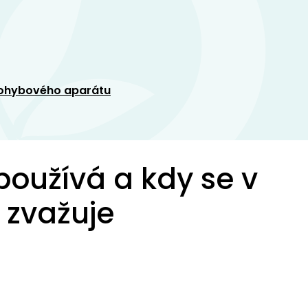
 pohybového aparátu
používá a kdy se v
 zvažuje