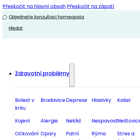
Přeskočit na hlavní obsah
Přeskočit na zápatí
Objednejte konzultaci homeopata
Hledat
Zdravotní problémy
Bolest v
Bradavice
Deprese
Hlasivky
Kašel
krku
Kojení
Alergie
Neklid
Nespavost
Neštovic
Očkování
Opary
Patní
Rýma
Stres a