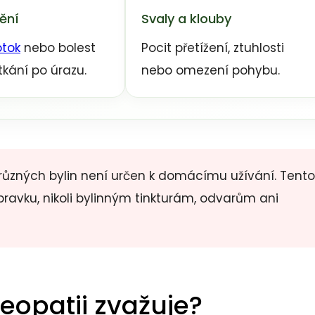
ění
Svaly a klouby
otok
nebo bolest
Pocit přetížení, ztuhlosti
kání po úrazu.
nebo omezení pohybu.
 různých bylin není určen k domácímu užívání. Tento
avku, nikoli bylinným tinkturám, odvarům ani
opatii zvažuje?