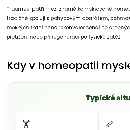
Traumeel patří mezi známé kombinované homeopa
tradičně spojují s pohybovým aparátem, pohmoždě
měkkých tkání nebo rekonvalescencí po drobnýc
přetížení nebo při regeneraci po fyzické zátěži.
Kdy v homeopatii mysl
Typické sit
🏋️
🩹