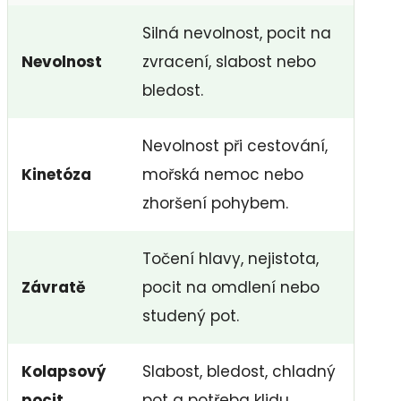
Silná nevolnost, pocit na
Nevolnost
zvracení, slabost nebo
bledost.
Nevolnost při cestování,
Kinetóza
mořská nemoc nebo
zhoršení pohybem.
Točení hlavy, nejistota,
Závratě
pocit na omdlení nebo
studený pot.
Kolapsový
Slabost, bledost, chladný
pocit
pot a potřeba klidu.