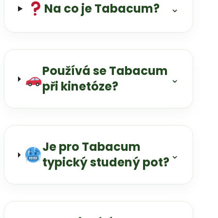
Na co je Tabacum?
⌄
Používá se Tabacum
⌄
při kinetóze?
Je pro Tabacum
⌄
typický studený pot?