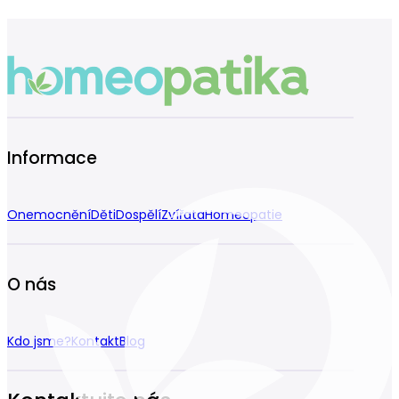
Informace
Onemocnění
Děti
Dospělí
Zvířata
Homeopatie
O nás
Kdo jsme?
Kontakt
Blog