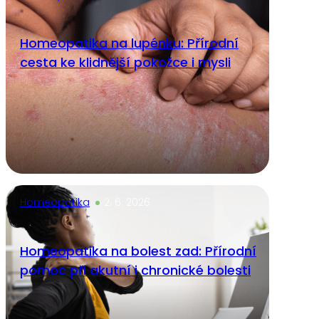
Homeopatika na lupénku: Přírodní
cesta ke klidnější pokožce i mysli
Homeopatika
2. 6. 2026
Homeopatika na bolest zad: Přírodní
pomoc při akutní i chronické bolesti