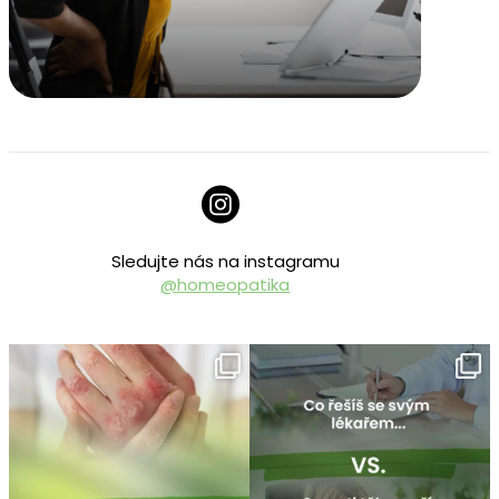
Sledujte nás na instagramu
@homeopatika
homeopatika.cz
homeopatika.cz
Čvc 25
Čvc 16