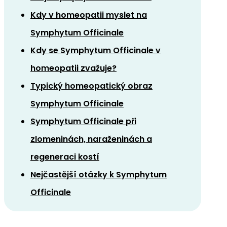
Kdy v homeopatii myslet na
Symphytum Officinale
Kdy se Symphytum Officinale v
homeopatii zvažuje?
Typický homeopatický obraz
Symphytum Officinale
Symphytum Officinale při
zlomeninách, naraženinách a
regeneraci kostí
Nejčastější otázky k Symphytum
Officinale