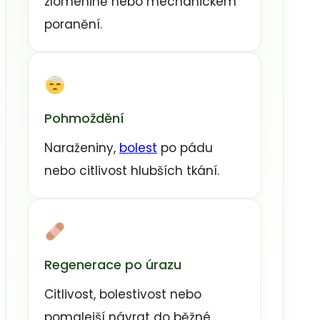
zlomenině nebo mechanickém
poranění.
Pohmoždění
Naraženiny,
bolest
po pádu
nebo citlivost hlubších tkání.
Regenerace po úrazu
Citlivost, bolestivost nebo
pomalejší návrat do běžné