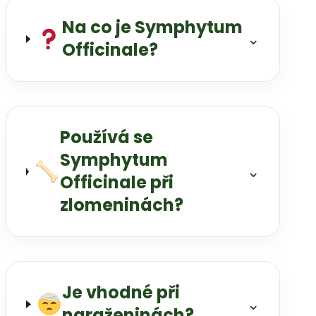
Na co je Symphytum
⌄
Officinale?
Používá se
Symphytum
⌄
Officinale při
zlomeninách?
Je vhodné při
⌄
naraženinách?