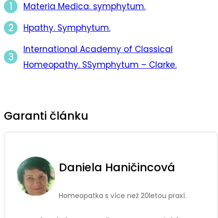
Materia Medica. symphytum.
Hpathy. Symphytum.
International Academy of Classical
Homeopathy. SSymphytum – Clarke.
Garanti článku
Daniela Haničincová
Homeopatka s více než 20letou praxí.