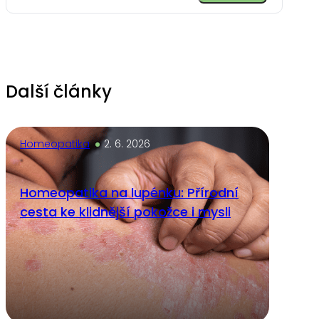
Alternative:
Další články
Homeopatika
2. 6. 2026
Homeopatika na lupénku: Přírodní
cesta ke klidnější pokožce i mysli