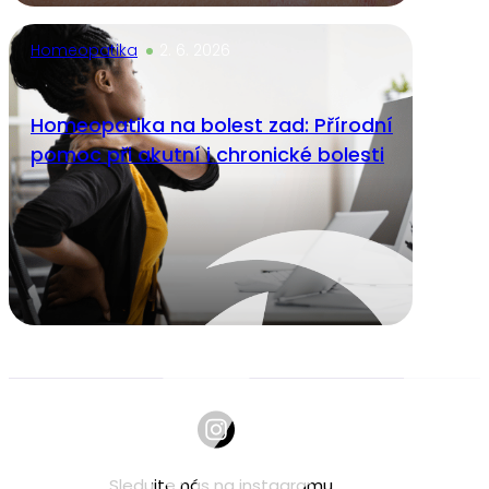
Homeopatika
2. 6. 2026
Homeopatika na bolest zad: Přírodní
pomoc při akutní i chronické bolesti
Sledujte nás na instagramu