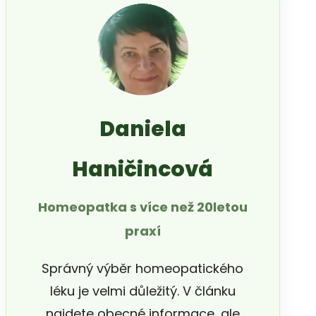
Daniela
Haničincová
Homeopatka s více než 20letou
praxí
Správný výběr homeopatického
léku je velmi důležitý. V článku
najdete obecné informace, ale