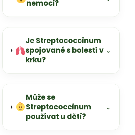
nemoci?
Je Streptococcinum
spojované s bolestí v
⌄
krku?
Může se
Streptococcinum
⌄
používat u dětí?