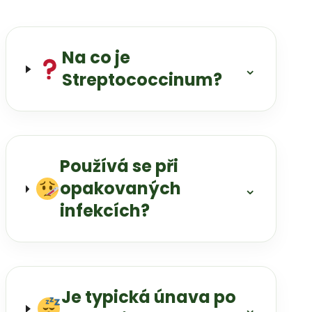
Na co je
⌄
Streptococcinum?
Používá se při
opakovaných
⌄
infekcích?
Je typická únava po
⌄