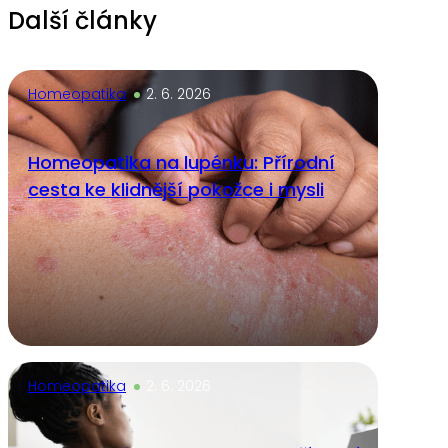
Další články
Homeopatika
2. 6. 2026
Homeopatika na lupénku: Přírodní
cesta ke klidnější pokožce i mysli
Homeopatika
2. 6. 2026