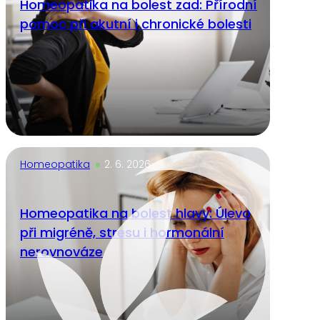
Homeopatika na bolest zad: Přírodní
pomoc při akutní i chronické bolesti
Homeopatika
2. 6. 2026
Homeopatika na bolest hlavy: Úleva
při migréně, stresu i hormonální
nerovnováze