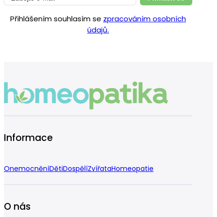
Přihlášením souhlasím se
zpracováním osobních
údajů.
Informace
Onemocnění
Děti
Dospělí
Zvířata
Homeopatie
O nás