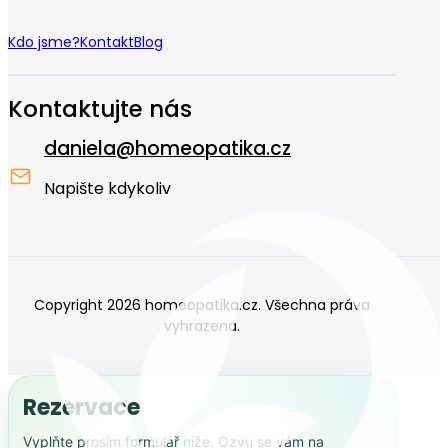
Kdo jsme?
Kontakt
Blog
Kontaktujte nás
daniela@homeopatika.cz
Napište kdykoliv
Copyright 2026 homeopatika.cz. Všechna práva
vyhrazena.
Rezervace
Vyplňte prosím formulář níže. Ozvu se vám na