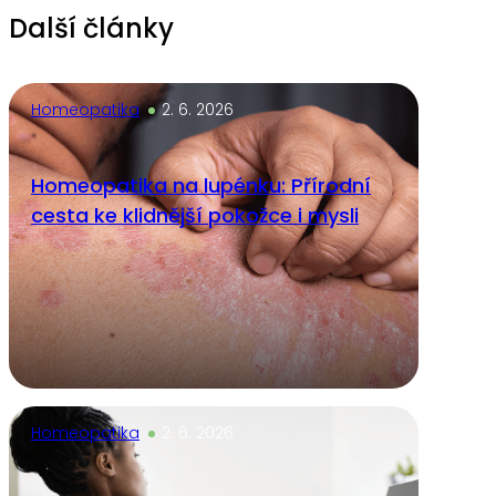
Další články
Homeopatika
2. 6. 2026
Homeopatika na lupénku: Přírodní
cesta ke klidnější pokožce i mysli
Homeopatika
2. 6. 2026