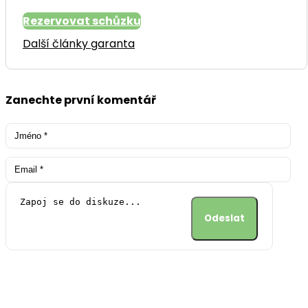
Rezervovat schůzku
Další články garanta
Zanechte první komentář
Alternative: