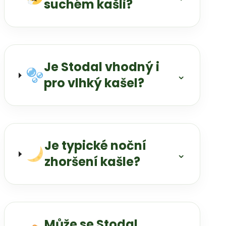
suchém kašli?
Je Stodal vhodný i
⌄
pro vlhký kašel?
Je typické noční
⌄
zhoršení kašle?
Může se Stodal