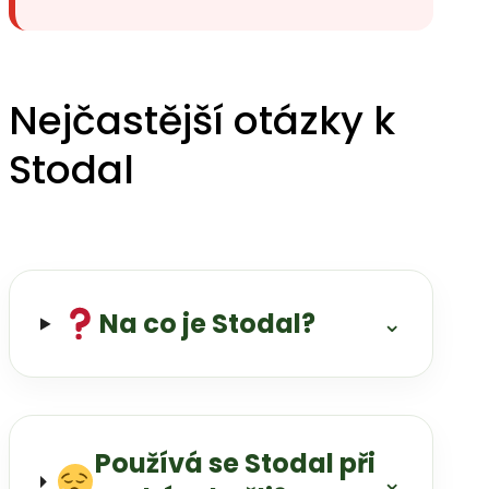
Nejčastější otázky k
Stodal
Na co je Stodal?
⌄
Používá se Stodal při
⌄