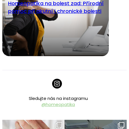
Homeopatika na bolest zad: Přírodní
pomoc při akutní i chronické bolesti
Sledujte nás na instagramu
@homeopatika
homeopatika.cz
homeopatika.cz
Čvc 25
Čvc 16