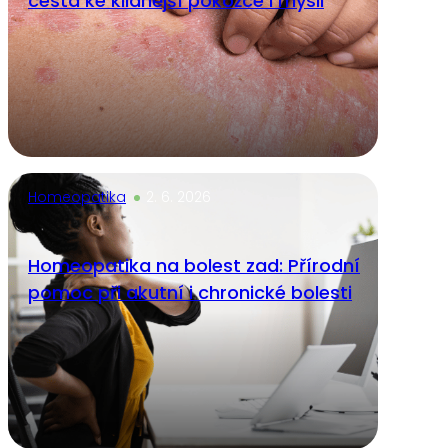
cesta ke klidnější pokožce i mysli
Homeopatika
2. 6. 2026
Homeopatika na bolest zad: Přírodní
pomoc při akutní i chronické bolesti