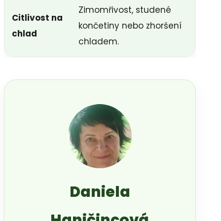
Zimomřivost, studené
Citlivost na
končetiny nebo zhoršení
chlad
chladem.
Daniela
Haničincová