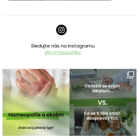
Sledujte nás na instagramu
@homeopatika
homeopatika.cz
homeopatika.cz
Čvc 25
Čvc 16