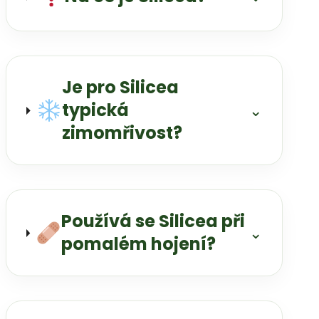
Je pro Silicea
typická
⌄
zimomřivost?
Používá se Silicea při
⌄
pomalém hojení?