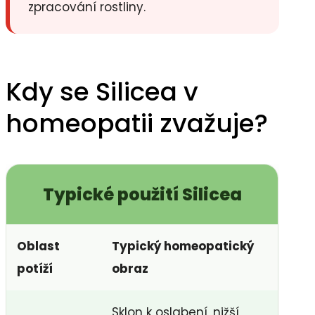
zpracování rostliny.
Kdy se Silicea v
homeopatii zvažuje?
Typické použití Silicea
Oblast
Typický homeopatický
potíží
obraz
Sklon k oslabení, nižší