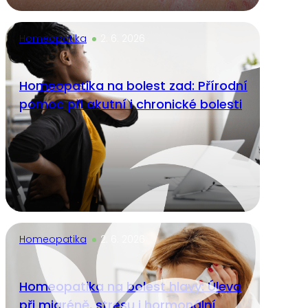
Homeopatika
2. 6. 2026
Homeopatika na bolest zad: Přírodní
pomoc při akutní i chronické bolesti
Homeopatika
2. 6. 2026
Homeopatika na bolest hlavy: Úleva
při migréně, stresu i hormonální