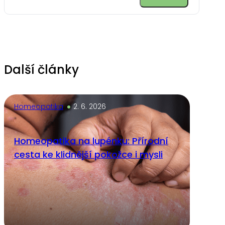
Alternative:
Další články
Homeopatika
2. 6. 2026
Homeopatika na lupénku: Přírodní
cesta ke klidnější pokožce i mysli