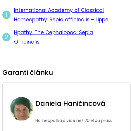
International Academy of Classical
Homeopathy. Sepia officinalis – Lippe.
Hpathy. The Cephalopod: Sepia
Officinalis.
Garanti článku
Daniela Haničincová
Homeopatka s více než 20letou praxí.