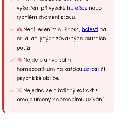
vyšetření při vysoké
horečce
nebo
rychlém zhoršení stavu.
Není řešením dušnosti,
bolesti
na
hrudi ani jiných závažných akutních
potíží.
Nejde o univerzální
homeopatikum na každou
úzkost
či
psychické obtíže.
Nejedná se o bylinný extrakt z
oměje určený k domácímu užívání.