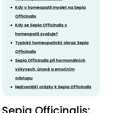
Kdy v homeopatii myslet na Sepia
Officinalis
Kdy se Sepia Officinalis v
homeopatii zvažuje?
Typický homeopatický obraz Sepia
Officinalis
Sepia Officinalis při hormonálních
výkyvech, únavě a emočním
odstupu
Nejčastější otázky k Sepia Officinalis
Sepia Officinalis: