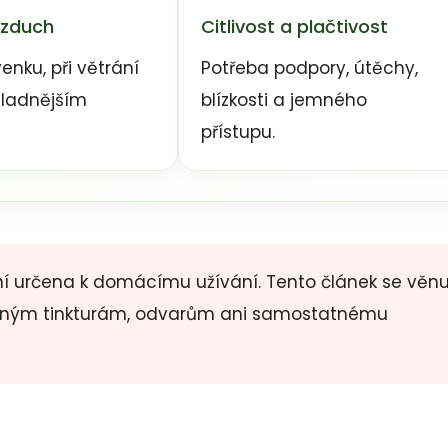
vzduch
Citlivost a plačtivost
enku, při větrání
Potřeba podpory, útěchy,
hladnějším
blízkosti a jemného
přístupu.
ení určena k domácímu užívání. Tento článek se věnu
linným tinkturám, odvarům ani samostatnému