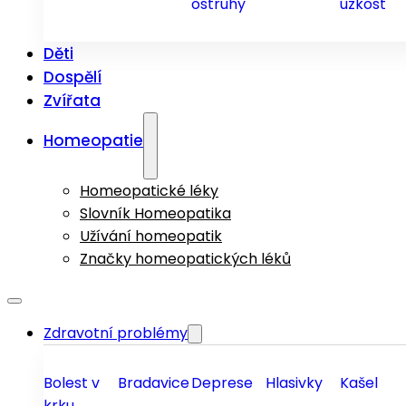
ostruhy
úzkost
Děti
Dospělí
Zvířata
Homeopatie
Homeopatické léky
Slovník Homeopatika
Užívání homeopatik
Značky homeopatických léků
Zdravotní problémy
Bolest v
Bradavice
Deprese
Hlasivky
Kašel
krku