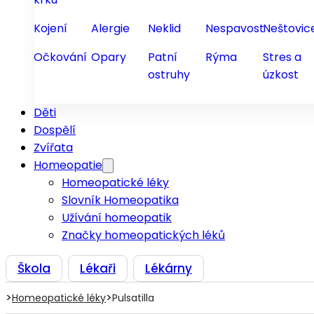
Kojení
Alergie
Neklid
Nespavost
Neštovic
Očkování
Opary
Patní
Rýma
Stres a
ostruhy
úzkost
Děti
Dospělí
Zvířata
Homeopatie
Homeopatické léky
Slovník Homeopatika
Užívání homeopatik
Značky homeopatických léků
Škola
Lékaři
Lékárny
>
>
Homeopatické léky
Pulsatilla