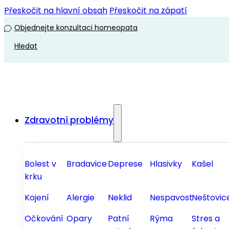
Přeskočit na hlavní obsah
Přeskočit na zápatí
Objednejte konzultaci homeopata
Hledat
Zdravotní problémy
Bolest v
Bradavice
Deprese
Hlasivky
Kašel
krku
Kojení
Alergie
Neklid
Nespavost
Neštovic
Očkování
Opary
Patní
Rýma
Stres a