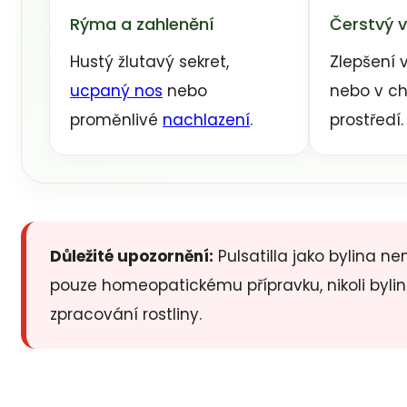
Rýma a zahlenění
Čerstvý 
Hustý žlutavý sekret,
Zlepšení v
ucpaný nos
nebo
nebo v c
proměnlivé
nachlazení
.
prostředí.
Důležité upozornění:
Pulsatilla jako bylina n
pouze homeopatickému přípravku, nikoli by
zpracování rostliny.