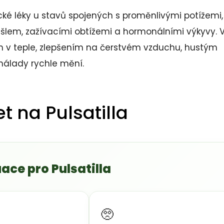
cké léky u stavů spojených s proměnlivými potížemi,
 kašlem, zažívacími obtížemi a hormonálními výkyvy. 
ím v teple, zlepšením na čerstvém vzduchu, hustým
nálady rychle mění.
 na Pulsatilla
ace pro Pulsatilla
🥺