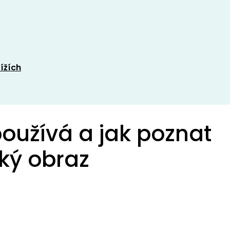
tížích
 používá a jak poznat
ký obraz