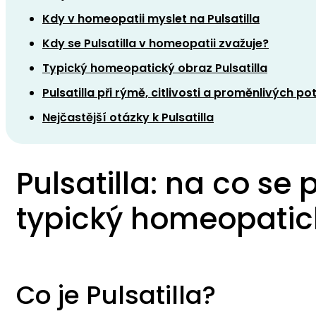
Kdy v homeopatii myslet na Pulsatilla
Kdy se Pulsatilla v homeopatii zvažuje?
Typický homeopatický obraz Pulsatilla
Pulsatilla při rýmě, citlivosti a proměnlivých po
Nejčastější otázky k Pulsatilla
Pulsatilla: na co se
typický homeopatic
Co je Pulsatilla?