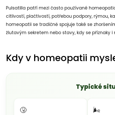
Pulsatilla patří mezi často používané homeopati
citlivostí, plačtivostí, potřebou podpory, rýmou,
homeopatii se tradičně spojuje také se zhoršen
žlutavým sekretem nebo stavy, kdy se příznaky i 
Kdy v homeopatii myslet
Typické situ
🤧
🌬️