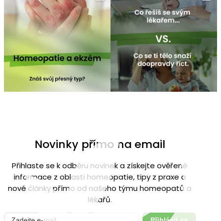
Čvc 25
Čvc 16
Novinky přímo na email
Přihlaste se k odběru novinek a získejte ověřené
informace z oblasti homeopatie, tipy z praxe a
nové články přímo od našeho týmu homeopatů a
lékařů.
Přihlásit se