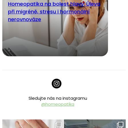
Homeopatika na bolest hlavy: Úleva
při migréně, stresu i hormonální
nerovnováze
Sledujte nás na instagramu
@homeopatika
homeopatika.cz
homeopatika.cz