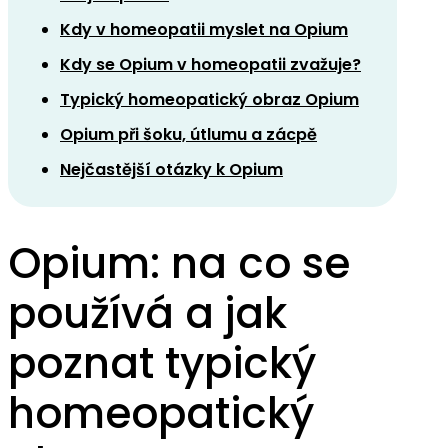
Kdy v homeopatii myslet na Opium
Kdy se Opium v homeopatii zvažuje?
Typický homeopatický obraz Opium
Opium při šoku, útlumu a zácpě
Nejčastější otázky k Opium
Opium: na co se
používá a jak
poznat typický
homeopatický