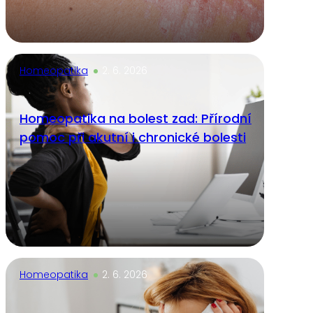
Homeopatika
2. 6. 2026
Homeopatika na bolest zad: Přírodní
pomoc při akutní i chronické bolesti
Homeopatika
2. 6. 2026