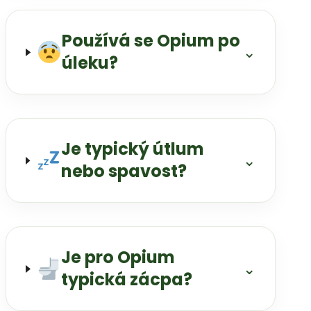
Používá se Opium po
⌄
úleku?
Je typický útlum
⌄
nebo spavost?
Je pro Opium
⌄
typická zácpa?