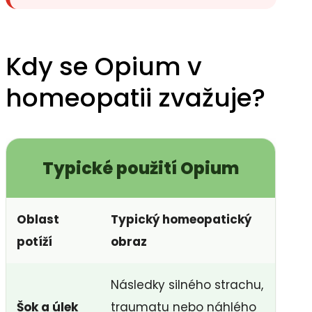
Kdy se Opium v
homeopatii zvažuje?
Typické použití Opium
Oblast
Typický homeopatický
potíží
obraz
Následky silného strachu,
Šok a úlek
traumatu nebo náhlého