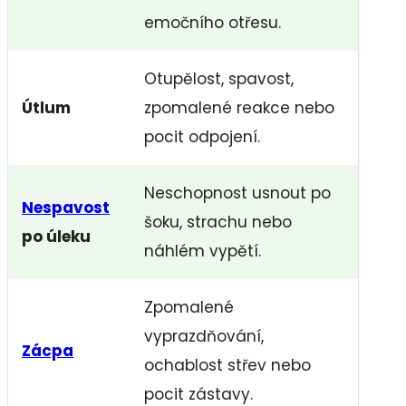
emočního otřesu.
Otupělost, spavost,
Útlum
zpomalené reakce nebo
pocit odpojení.
Neschopnost usnout po
Nespavost
šoku, strachu nebo
po úleku
náhlém vypětí.
Zpomalené
vyprazdňování,
Zácpa
ochablost střev nebo
pocit zástavy.