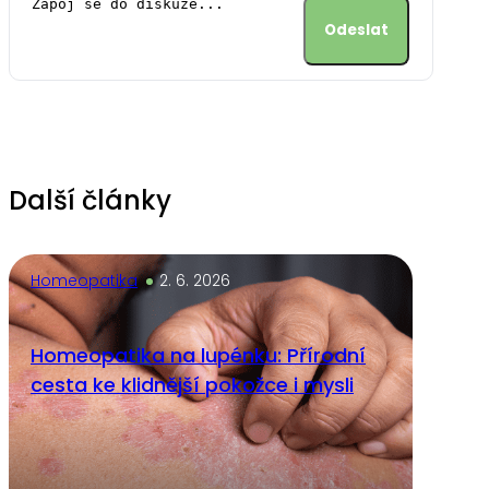
Alternative:
Další články
Homeopatika
2. 6. 2026
Homeopatika na lupénku: Přírodní
cesta ke klidnější pokožce i mysli