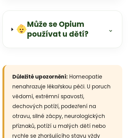
Může se Opium
⌄
používat u dětí?
Důležité upozornění:
Homeopatie
nenahrazuje lékařskou péči. U poruch
vědomí, extrémní spavosti,
dechových potíží, podezření na
otravu, silné zácpy, neurologických
příznaků, potíží u malých dětí nebo
rychle se zhoršujícího stavu vždy