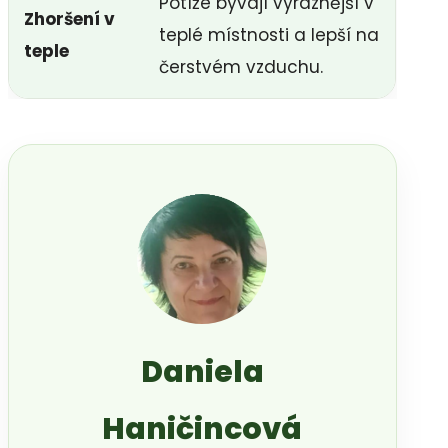
Potíže bývají výraznější v
Zhoršení v
teplé místnosti a lepší na
teple
čerstvém vzduchu.
Daniela
Haničincová