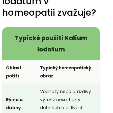
Iodatum v
homeopatii zvažuje?
Typické použití Kalium
Iodatum
Oblast
Typický homeopatický
potíží
obraz
Vodnatý nebo dráždivý
Rýma a
výtok z nosu, tlak v
dutiny
dutinách a citlivost