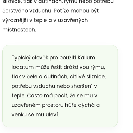
sliznice, tlak v dutinách, rýmu nebo potřebu
čerstvého vzduchu. Potíže mohou být
výraznější v teple a v uzavřených
místnostech.
Typický člověk pro použití Kalium
Iodatum může řešit dráždivou rýmu,
tlak v čele a dutinách, citlivé sliznice,
potřebu vzduchu nebo zhoršení v
teple. Často má pocit, že se mu v
uzavřeném prostoru hůře dýchá a
venku se mu uleví.