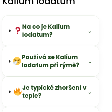
Kalium Iodatum
Na co je Kalium
⌄
Iodatum?
Používá se Kalium
⌄
Iodatum při rýmě?
Je typické zhoršení v
⌄
teple?