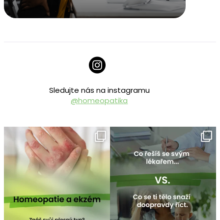
Sledujte nás na instagramu
@homeopatika
homeopatika.cz
homeopatika.cz
Čvc 25
Čvc 16