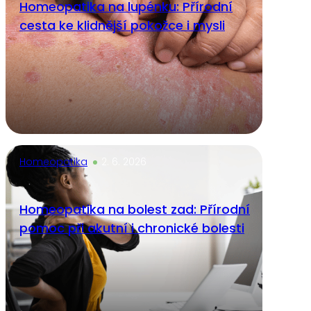
Homeopatika na lupénku: Přírodní
cesta ke klidnější pokožce i mysli
Homeopatika
2. 6. 2026
Homeopatika na bolest zad: Přírodní
pomoc při akutní i chronické bolesti