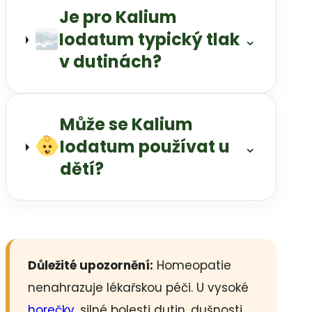
Je pro Kalium
Iodatum typický tlak
⌄
v dutinách?
Může se Kalium
Iodatum používat u
⌄
dětí?
Důležité upozornění:
Homeopatie
nenahrazuje lékařskou péči. U vysoké
horečky
, silné bolesti dutin, dušnosti,