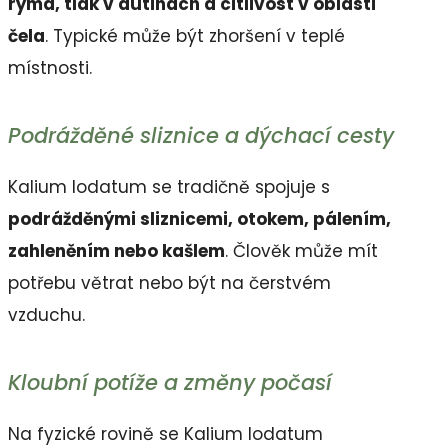
rýma, tlak v dutinách a citlivost v oblasti
čela
. Typické může být zhoršení v teplé
místnosti.
Podrážděné sliznice a dýchací cesty
Kalium Iodatum se tradičně spojuje s
podrážděnými sliznicemi, otokem, pálením,
zahleněním nebo kašlem
. Člověk může mít
potřebu větrat nebo být na čerstvém
vzduchu.
Kloubní potíže a změny počasí
Na fyzické rovině se Kalium Iodatum