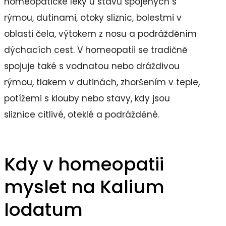
homeopatické léky u stavů spojených s
rýmou, dutinami, otoky sliznic, bolestmi v
oblasti čela, výtokem z nosu a podrážděním
dýchacích cest. V homeopatii se tradičně
spojuje také s vodnatou nebo dráždivou
rýmou, tlakem v dutinách, zhoršením v teple,
potížemi s klouby nebo stavy, kdy jsou
sliznice citlivé, oteklé a podrážděné.
Kdy v homeopatii
myslet na Kalium
Iodatum