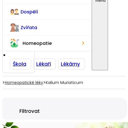
Dospělí
Zvířata
›
Homeopatie
Škola
Lékaři
Lékárny
>
>
Homeopatické léky
Kalium Muriaticum
Filtrovat