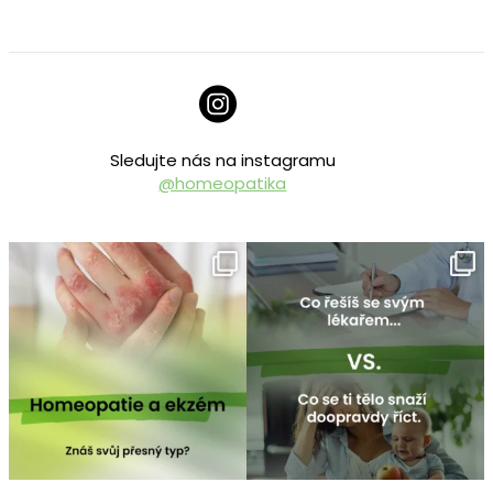
Sledujte nás na instagramu
@homeopatika
homeopatika.cz
homeopatika.cz
Čvc 25
Čvc 16