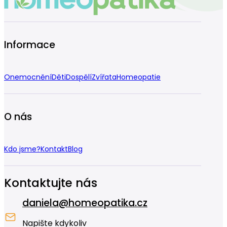
Informace
Onemocnění
Děti
Dospělí
Zvířata
Homeopatie
O nás
Kdo jsme?
Kontakt
Blog
Kontaktujte nás
daniela@homeopatika.cz
Napište kdykoliv