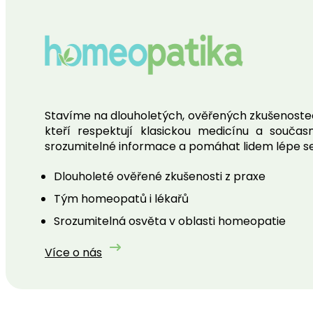
Stavíme na dlouholetých, ověřených zkušenostech
kteří respektují klasickou medicínu a souč
srozumitelné informace a pomáhat lidem lépe se o
Dlouholeté ověřené zkušenosti z praxe
Tým homeopatů i lékařů
Srozumitelná osvěta v oblasti homeopatie
Více o nás