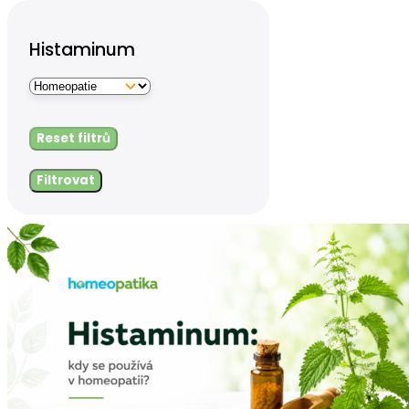
Histaminum
Reset filtrů
Filtrovat