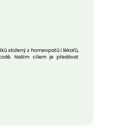
íků složený z homeopatů i lékařů,
todě. Naším cílem je předávat