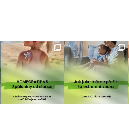
homeopatika.cz
homeopatika.cz
Čvc 5
Čvn 27