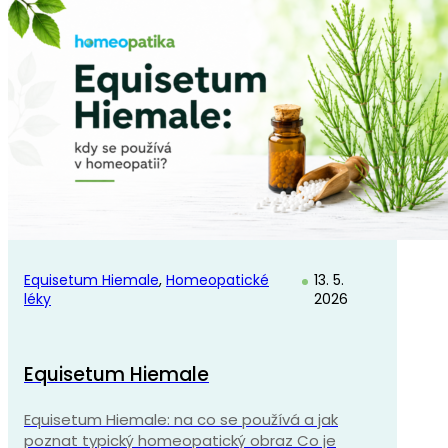
Equisetum Hiemale
,
Homeopatické
13. 5.
léky
2026
Equisetum Hiemale
Equisetum Hiemale: na co se používá a jak
poznat typický homeopatický obraz Co je