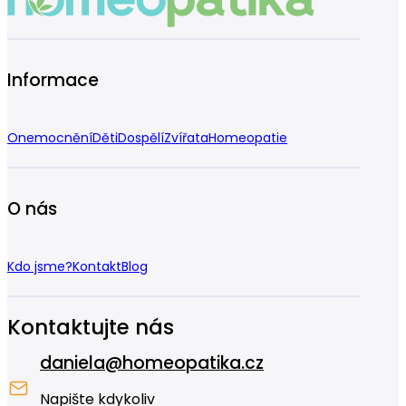
Informace
Onemocnění
Děti
Dospělí
Zvířata
Homeopatie
O nás
Kdo jsme?
Kontakt
Blog
Kontaktujte nás
daniela@homeopatika.cz
Napište kdykoliv