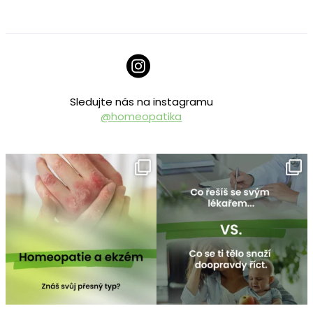
Sledujte nás na instagramu
@homeopatika
homeopatika.cz
homeopatika.cz
Čvc 25
Čvc 16