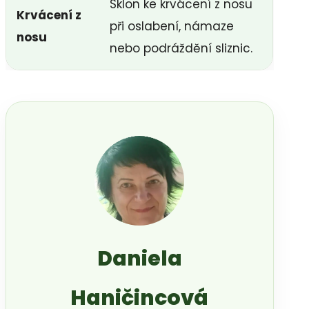
Sklon ke krvácení z nosu
Krvácení z
při oslabení, námaze
nosu
nebo podráždění sliznic.
Daniela
Haničincová