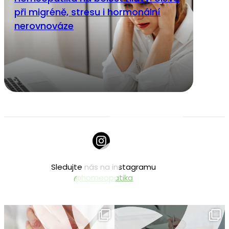
při migréně, stresu i hormonální
nerovnováze
Sledujte nás na instagramu
@homeopatika
homeopatika.cz
homeopatika.cz
Čvc 25
Čvc 16