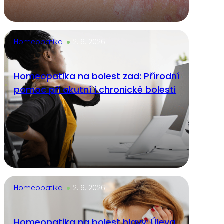
Homeopatika
2. 6. 2026
Homeopatika na bolest zad: Přírodní
pomoc při akutní i chronické bolesti
Homeopatika
2. 6. 2026
Homeopatika na bolest hlavy: Úleva