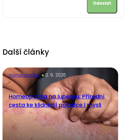
Alternative:
Další články
Homeopatika
2. 6. 2026
Homeopatika na lupénku: Přírodní
cesta ke klidnější pokožce i mysli