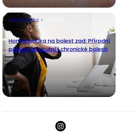
Homeopatika
2. 6. 2026
Homeopatika na bolest zad: Přírodní
pomoc při akutní i chronické bolesti