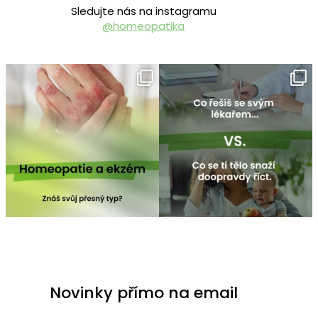
Sledujte nás na instagramu
@homeopatika
homeopatika.cz
homeopatika.cz
Čvc 25
Čvc 16
Novinky přímo na email