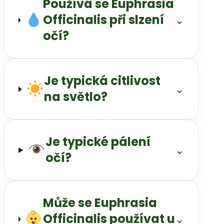
Používá se Euphrasia
Officinalis při slzení
⌄
očí?
Je typická citlivost
⌄
na světlo?
Je typické pálení
⌄
očí?
Může se Euphrasia
Officinalis používat u
⌄