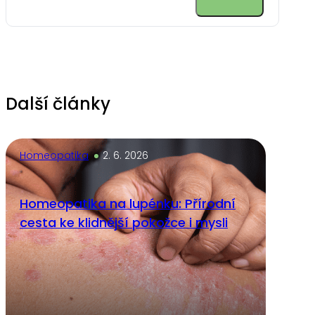
Alternative:
Další články
Homeopatika
2. 6. 2026
Homeopatika na lupénku: Přírodní
cesta ke klidnější pokožce i mysli