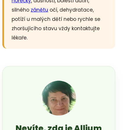
horečky
, dušnosti, bolesti dutin,
silného
zánětu
očí, dehydratace,
potíží u malých dětí nebo rychle se
zhoršujícího stavu vždy kontaktujte
lékaře.
Nevíte, zda je Allium