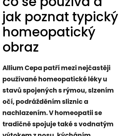
co se používá a
jak poznat typický
homeopatický
obraz
Allium Cepa patří mezi nejčastěji
používané homeopatické léky u
stavů spojených s rýmou, slzením
očí, podrážděním sliznic a
nachlazením. V homeopatii se
tradičně spojuje také s vodnatým
výtokem z nosu, kýcháním,