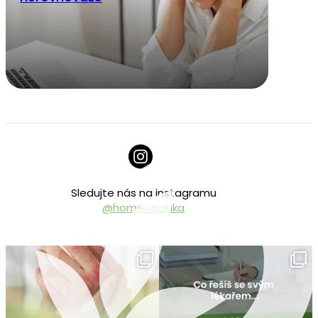
Sledujte nás na instagramu
@homeopatika
homeopatika.cz
homeopatika.cz
Čvc 25
Čvc 16