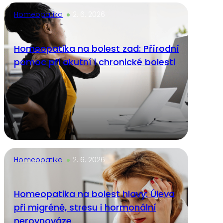
Homeopatika
2. 6. 2026
Homeopatika na bolest zad: Přírodní
pomoc při akutní i chronické bolesti
Homeopatika
2. 6. 2026
Homeopatika na bolest hlavy: Úleva
při migréně, stresu i hormonální
nerovnováze