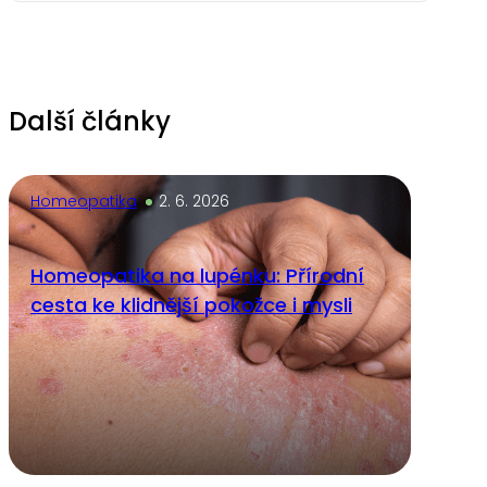
Alternative:
Další články
Homeopatika
2. 6. 2026
Homeopatika na lupénku: Přírodní
cesta ke klidnější pokožce i mysli