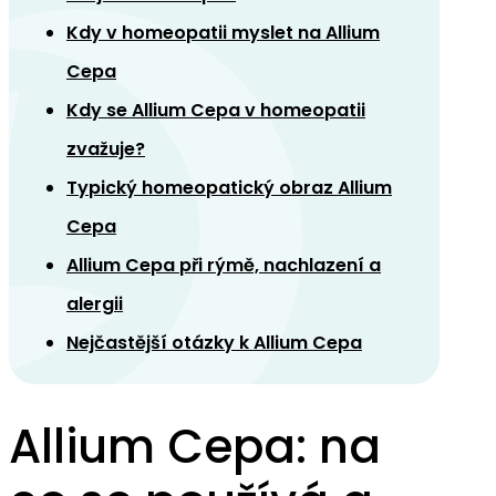
Kdy v homeopatii myslet na Allium
Cepa
Kdy se Allium Cepa v homeopatii
zvažuje?
Typický homeopatický obraz Allium
Cepa
Allium Cepa při rýmě, nachlazení a
alergii
Nejčastější otázky k Allium Cepa
Allium Cepa: na