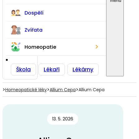
Dospělí
Zvířata
›
Homeopatie
Škola
Lékaři
Lékárny
>
>
>
Homeopatické léky
Allium Cepa
Allium Cepa
13. 5. 2026