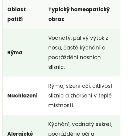
Oblast
Typický homeopatický
potíží
obraz
Vodnatý, pálivý výtok z
nosu, časté kýchání a
Rýma
podráždění nosních
sliznic.
Rýma, slzení očí, citlivost
Nachlazení
sliznic a zhoršení v teplé
místnosti.
Kýchání, vodnatý sekret,
Alergické
podrážděné oči a