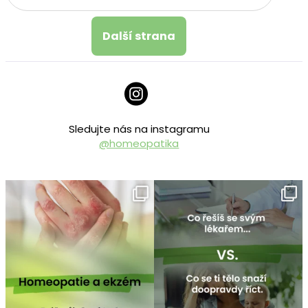
Další strana
Sledujte nás na instagramu
@homeopatika
homeopatika.cz
homeopatika.cz
Čvc 25
Čvc 16