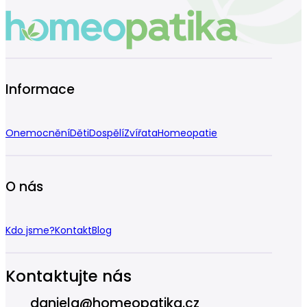
Informace
Onemocnění
Děti
Dospělí
Zvířata
Homeopatie
O nás
Kdo jsme?
Kontakt
Blog
Kontaktujte nás
daniela@homeopatika.cz