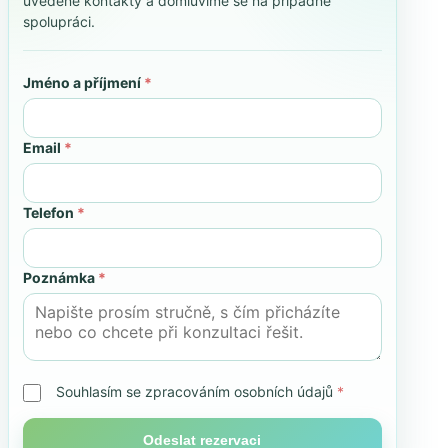
uvedené kontakty a domluvíme se na případné
spolupráci.
Jméno a příjmení
*
Email
*
Telefon
*
Poznámka
*
Souhlasím se zpracováním osobních údajů
*
Odeslat rezervaci