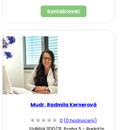
Kontaktovat
Mudr. Radmila Kernerová
0
(
0 hodnocení
)
Sídliště 1100/31, Praha 5 - Radotín