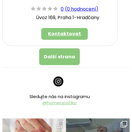
0
(
0 hodnocení
)
Úvoz 169, Praha 1-Hradčany
Kontaktovat
Další strana
Sledujte nás na instagramu
@homeopatika
homeopatika.cz
homeopatika.cz
Čvc 25
Čvc 16