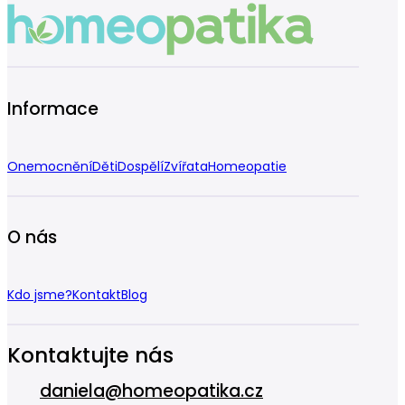
Informace
Onemocnění
Děti
Dospělí
Zvířata
Homeopatie
O nás
Kdo jsme?
Kontakt
Blog
Kontaktujte nás
daniela@homeopatika.cz