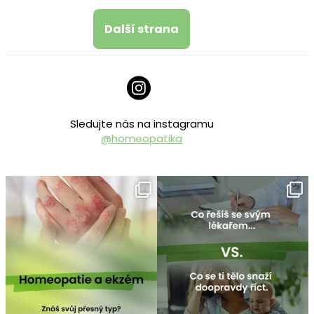
Další strana
Sledujte nás na instagramu
@homeopatika
homeopatika.cz
homeopatika.cz
Čvc 25
Čvc 16