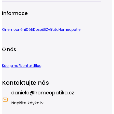
Informace
Onemocnění
Děti
Dospělí
Zvířata
Homeopatie
O nás
Kdo jsme?
Kontakt
Blog
Kontaktujte nás
daniela@homeopatika.cz
Napište kdykoliv