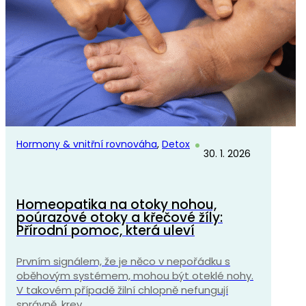
Hormony & vnitřní rovnováha
,
Detox
30. 1. 2026
Homeopatika na otoky nohou,
poúrazové otoky a křečové žíly:
Přírodní pomoc, která uleví
Prvním signálem, že je něco v nepořádku s
oběhovým systémem, mohou být oteklé nohy.
V takovém případě žilní chlopně nefungují
správně, krev…