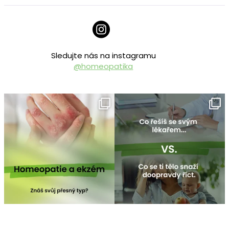
Sledujte nás na instagramu
@homeopatika
homeopatika.cz
homeopatika.cz
Čvc 25
Čvc 16