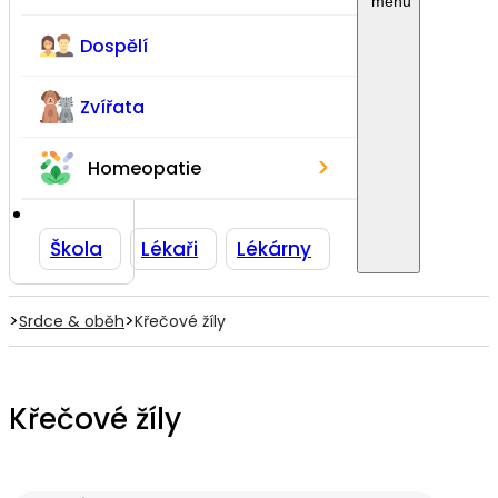
Dospělí
Zvířata
›
Homeopatie
Škola
Lékaři
Lékárny
>
>
Srdce & oběh
Křečové žíly
Křečové žíly