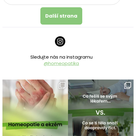
Další strana
Sledujte nás na instagramu
@homeopatika
homeopatika.cz
homeopatika.cz
Čvc 25
Čvc 16