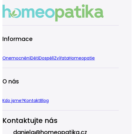
Informace
Onemocnění
Děti
Dospělí
Zvířata
Homeopatie
O nás
Kdo jsme?
Kontakt
Blog
Kontaktujte nás
daniela@homeopatika.cz