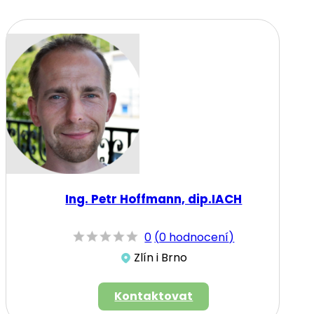
Ing. Petr Hoffmann, dip.IACH
0
(
0 hodnocení
)
Zlín i Brno
Kontaktovat