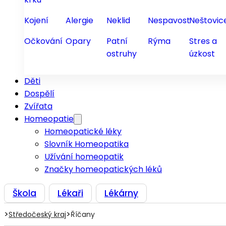
Kojení
Alergie
Neklid
Nespavost
Neštovic
Očkování
Opary
Patní
Rýma
Stres a
ostruhy
úzkost
Děti
Dospělí
Zvířata
Homeopatie
Homeopatické léky
Slovník Homeopatika
Užívání homeopatik
Značky homeopatických léků
Škola
Lékaři
Lékárny
>
>
Středočeský kraj
Říčany