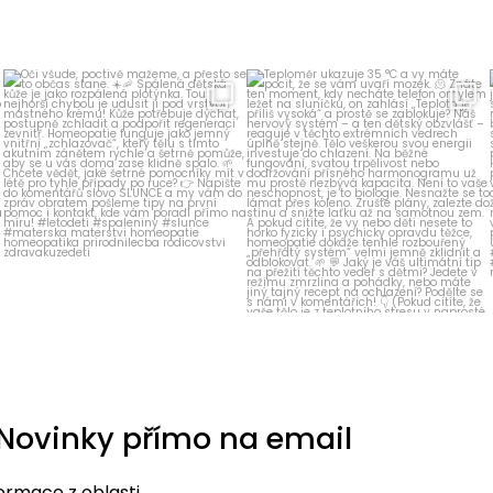
homeopatika.cz
homeopatika.cz
Čvc 5
Čvn 27
Novinky přímo na email
formace z oblasti