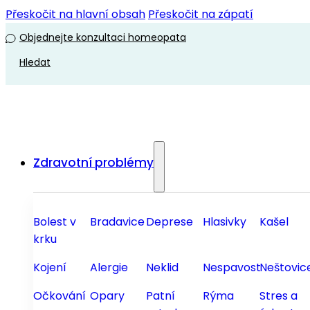
Přeskočit na hlavní obsah
Přeskočit na zápatí
Objednejte konzultaci homeopata
Hledat
Zdravotní problémy
Bolest v
Bradavice
Deprese
Hlasivky
Kašel
krku
Kojení
Alergie
Neklid
Nespavost
Neštovic
Očkování
Opary
Patní
Rýma
Stres a