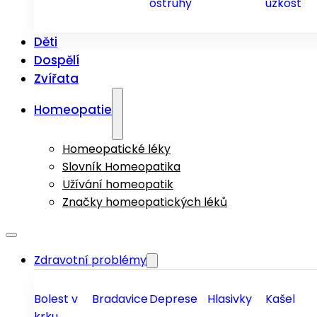
ostruhy
úzkost
Děti
Dospělí
Zvířata
Homeopatie
Homeopatické léky
Slovník Homeopatika
Užívání homeopatik
Značky homeopatických léků
Zdravotní problémy
Bolest v
Bradavice
Deprese
Hlasivky
Kašel
krku