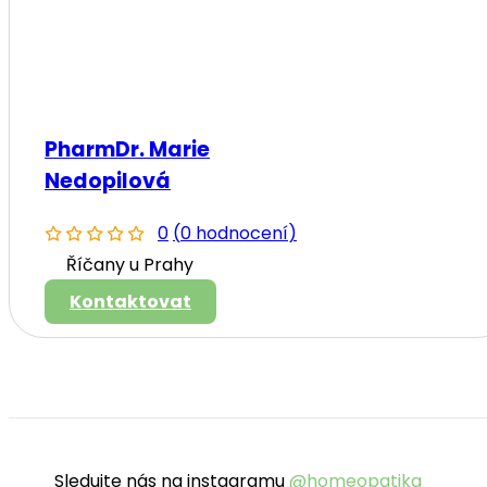
PharmDr. Marie
Nedopilová
0
(
0 hodnocení
)
Říčany u Prahy
Kontaktovat
Sledujte nás na instagramu
@homeopatika