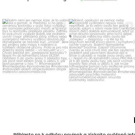
homeopatika.cz
homeopatika.cz
Čvc 25
Čvc 16
Přihlaste se k odběru novinek a získejte ověřené in