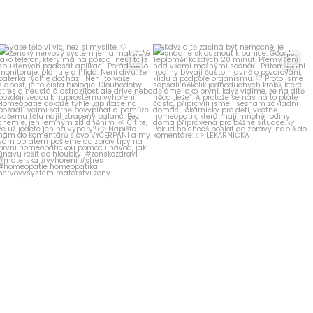
homeopatika.cz
homeopatika.cz
Čvn 14
Kvě 31