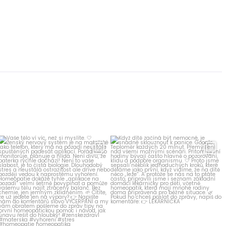
homeopatika.cz
homeopatika.cz
Čvn 14
Kvě 31