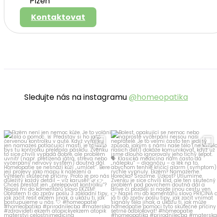
Plzeň
Kontaktovat
Sledujte nás na instagramu
@homeopatika
homeopatika.cz
homeopatika.cz
Čvc 25
Čvc 16