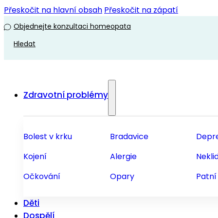
Přeskočit na hlavní obsah
Přeskočit na zápatí
Objednejte konzultaci homeopata
Hledat
Zdravotní problémy
Bolest v krku
Bradavice
Depr
Kojení
Alergie
Nekli
Očkování
Opary
Patní
Děti
Dospělí