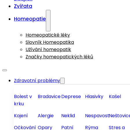
Zvířata
Homeopatie
Homeopatické léky
Slovník Homeopatika
Užívání homeopatik
Značky homeopatických léků
Zdravotní problémy
Bolest v
Bradavice
Deprese
Hlasivky
Kašel
krku
Kojení
Alergie
Neklid
Nespavost
Neštovic
Očkování
Opary
Patní
Rýma
Stres a