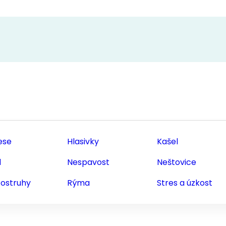
ese
Hlasivky
Kašel
d
Nespavost
Neštovice
 ostruhy
Rýma
Stres a úzkost