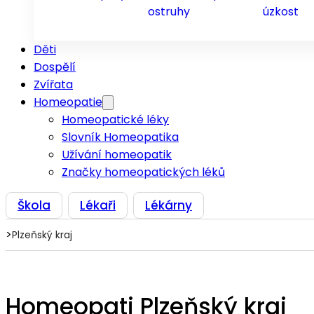
ostruhy
úzkost
Děti
Dospělí
Zvířata
Homeopatie
Homeopatické léky
Slovník Homeopatika
Užívání homeopatik
Značky homeopatických léků
Škola
Lékaři
Lékárny
>
Plzeňský kraj
Homeopati Plzeňský kraj