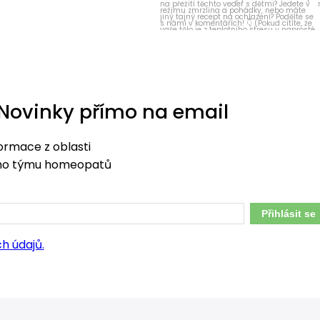
Novinky přímo na email
formace z oblasti
šeho týmu homeopatů
Přihlásit se
h údajů.