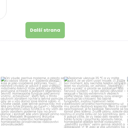
Další strana
homeopatika.cz
homeopatika.cz
Čvc 5
Čvn 27