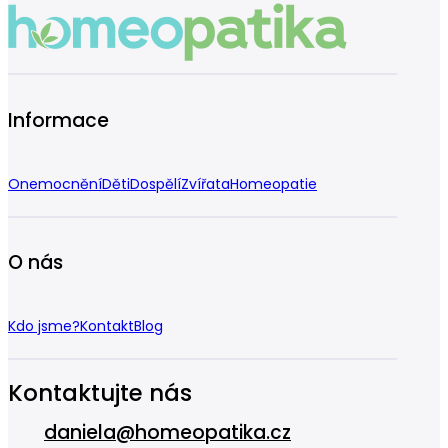
Informace
Onemocnění
Děti
Dospělí
Zvířata
Homeopatie
O nás
Kdo jsme?
Kontakt
Blog
Kontaktujte nás
daniela@homeopatika.cz