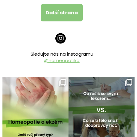
Další strana
Sledujte nás na instagramu
@homeopatika
homeopatika.cz
homeopatika.cz
Čvc 25
Čvc 16