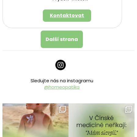
Kontaktovat
Další strana
Sledujte nás na instagramu
@homeopatika
homeopatika.cz
homeopatika.cz
Srp 9
Srp 8