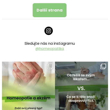
Další strana
Sledujte nás na instagramu
@homeopatika
homeopatika.cz
homeopatika.cz
Čvc 25
Čvc 16