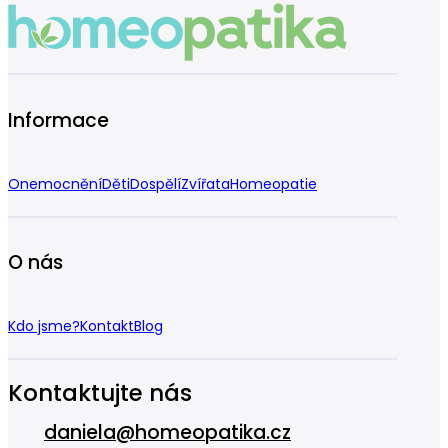
Informace
Onemocnění
Děti
Dospělí
Zvířata
Homeopatie
O nás
Kdo jsme?
Kontakt
Blog
Kontaktujte nás
daniela@homeopatika.cz