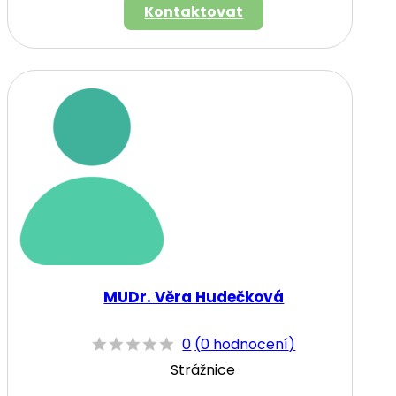
Kontaktovat
MUDr. Věra Hudečková
0
(
0 hodnocení
)
Strážnice