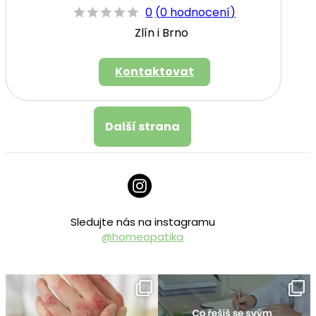
0
(
0 hodnocení
)
Zlín i Brno
Kontaktovat
Další strana
Sledujte nás na instagramu
@homeopatika
homeopatika.cz
homeopatika.cz
Čvc 25
Čvc 16