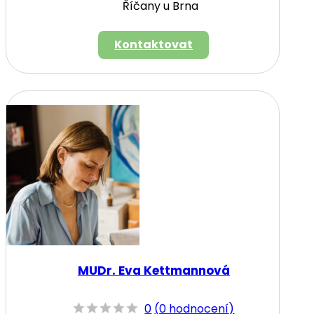
Říčany u Brna
Kontaktovat
MUDr. Eva Kettmannová
0
(
0 hodnocení
)