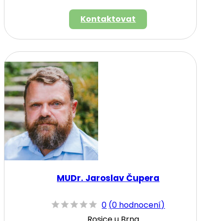
Kontaktovat
MUDr. Jaroslav Čupera
0
(
0 hodnocení
)
Rosice u Brna